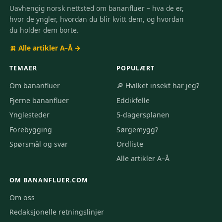
Uavhengig norsk nettsted om bananfluer – hva de er,
hvor de yngler, hvordan du blir kvitt dem, og hvordan
du holder dem borte.
🍌 Alle artikler A–Å →
TEMAER
POPULÆRT
Om bananfluer
🔎 Hvilket insekt har jeg?
Fjerne bananfluer
Eddikfelle
Ynglesteder
5-dagersplanen
Forebygging
Sørgemygg?
Spørsmål og svar
Ordliste
Alle artikler A–Å
OM BANANFLUER.COM
Om oss
Redaksjonelle retningslinjer