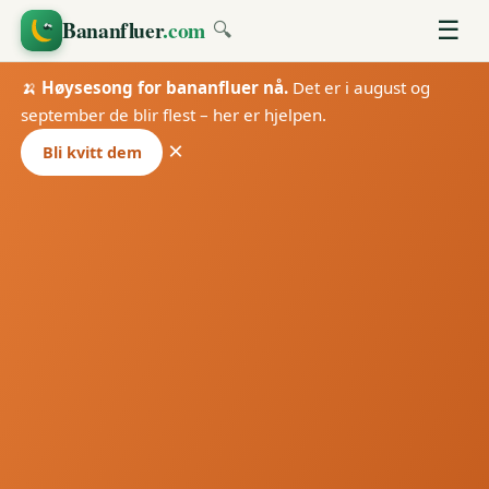
Bananfluer
.com
☰
🔍
🍌
Høysesong for bananfluer nå.
Det er i august og
september de blir flest – her er hjelpen.
×
Bli kvitt dem